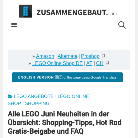
Springe
zum
Inhalt
»
Amazon
|
Alternate
|
Proshop
🛒
»
LEGO Online Shop DE
|
AT
|
CH
🛒
ENGLISH VERSION 🇬🇧
of this page using Google Translate
/
LEGO ANGEBOTE
LEGO ONLINE
/
SHOP
SHOPPING
Alle LEGO Juni Neuheiten in der
Übersicht: Shopping-Tipps, Hot Rod
Gratis-Beigabe und FAQ