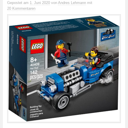
Gepostet
am
1. Juni 2020
von
Andres Lehmann
mit
20 Kommentaren