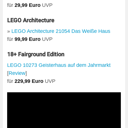
für
29,99 Euro
UVP
LEGO Architecture
»
LEGO Architecture 21054 Das Weiße Haus
für
99,99 Euro
UVP
18+ Fairground Edition
LEGO 10273 Geisterhaus auf dem Jahrmarkt
[
Review
]
für
229,99 Euro
UVP