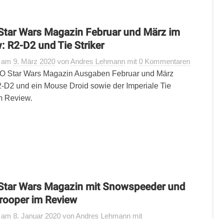
tar Wars Magazin Februar und März im
: R2-D2 und Tie Striker
t
am
9. März 2020
von
Andres Lehmann
mit
0 Kommentaren
O Star Wars Magazin Ausgaben Februar und März
-D2 und ein Mouse Droid sowie der Imperiale Tie
im Review.
Star Wars Magazin mit Snowspeeder und
rooper im Review
t
am
8. Januar 2020
von
Andres Lehmann
mit