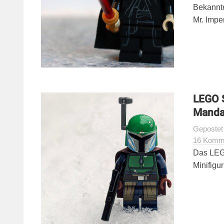
Bekannt
Mr. Imper
LEGO 
Mandal
Geposte
16 Komm
Das LEG
Minifigu