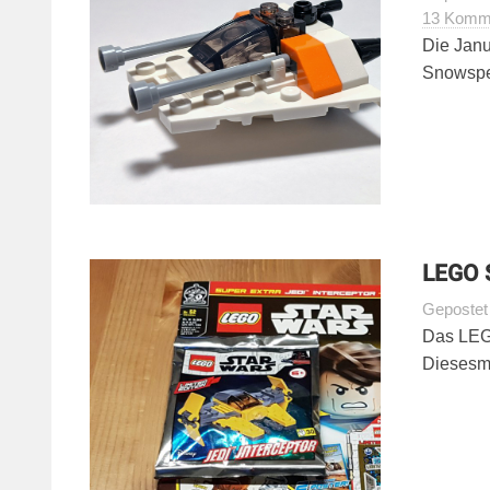
13 Komm
Die Jan
Snowspee
LEGO S
Geposte
Das LEGO
Diesesma