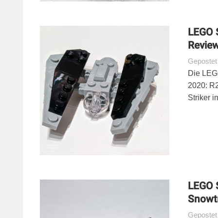
LEGO S
Review
Geposte
Die LEG
2020: R2
Striker 
LEGO 
Snowt
Geposte