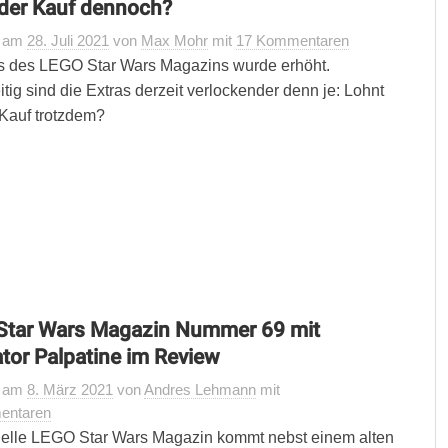
der Kauf dennoch?
t
am
28. Juli 2021
von
Max Mohr
mit
17 Kommentaren
s des LEGO Star Wars Magazins wurde erhöht.
itig sind die Extras derzeit verlockender denn je: Lohnt
 Kauf trotzdem?
Star Wars Magazin Nummer 69 mit
tor Palpatine im Review
t
am
8. März 2021
von
Andres Lehmann
mit
entaren
elle LEGO Star Wars Magazin kommt nebst einem alten