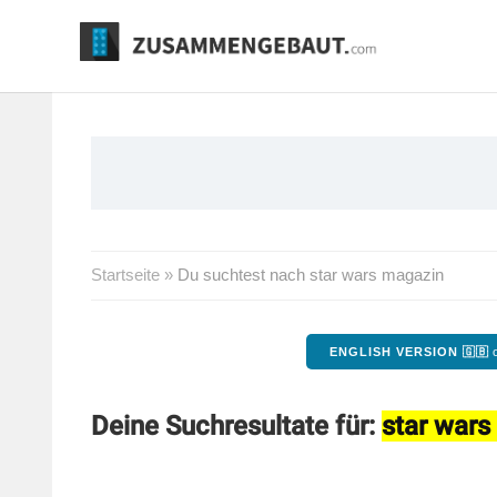
Springe
zum
Inhalt
Startseite
»
Du suchtest nach star wars magazin
ENGLISH VERSION 🇬🇧
o
Deine Suchresultate für:
star wars