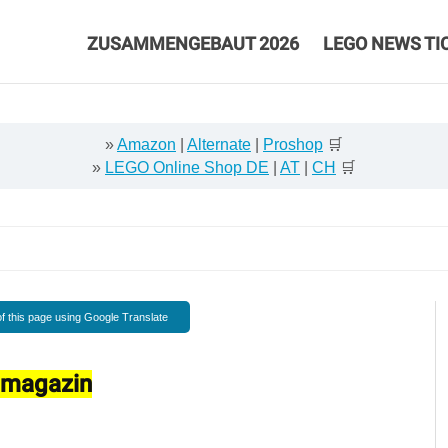
ZUSAMMENGEBAUT 2026
LEGO NEWS TI
»
Amazon
|
Alternate
|
Proshop
🛒
»
LEGO Online Shop DE
|
AT
|
CH
🛒
f this page using Google Translate
 magazin