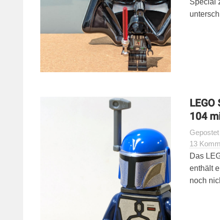
Special 
untersch
LEGO 
104 mi
Geposte
13 Komm
Das LEG
enthält 
noch nic