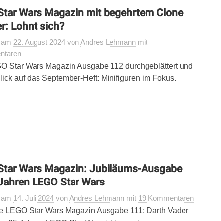
tar Wars Magazin mit begehrtem Clone
r: Lohnt sich?
t
am
22. August 2024
von
Andres Lehmann
mit
ntaren
O Star Wars Magazin Ausgabe 112 durchgeblättert und
lick auf das September-Heft: Minifiguren im Fokus.
Star Wars Magazin: Jubiläums-Ausgabe
Jahren LEGO Star Wars
t
am
14. Juli 2024
von
Andres Lehmann
mit
19 Kommentaren
e LEGO Star Wars Magazin Ausgabe 111: Darth Vader