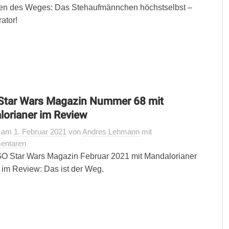
en des Weges: Das Stehaufmännchen höchstselbst –
ator!
Star Wars Magazin Nummer 68 mit
orianer im Review
t
am
1. Februar 2021
von
Andres Lehmann
mit
entaren
O Star Wars Magazin Februar 2021 mit Mandalorianer
r im Review: Das ist der Weg.