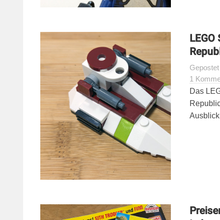
LEGO 
Republ
Geposte
1 Komme
Das LEG
Republic
Ausblick
Preise