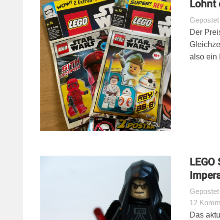
Lohnt 
Geposte
Der Prei
Gleichze
also ein
LEGO 
Impera
Geposte
12 Komm
Das aktu