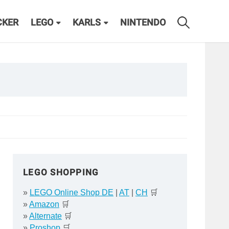
CKER
LEGO
KARLS
NINTENDO
LEGO SHOPPING
»
LEGO Online Shop DE
|
AT
|
CH
🛒
»
Amazon
🛒
»
Alternate
🛒
»
Proshop
🛒