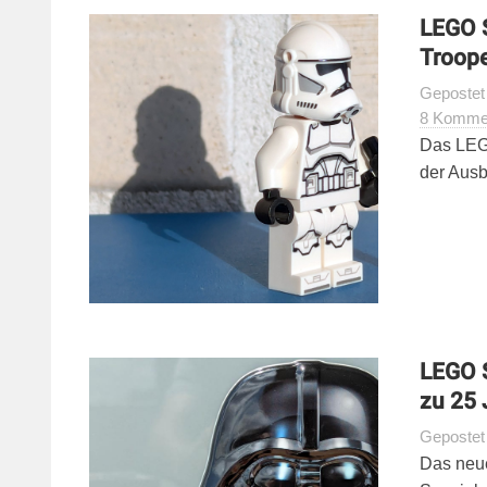
LEGO S
Troope
Geposte
8 Komme
Das LEG
der Ausb
LEGO 
zu 25 
Geposte
Das neu