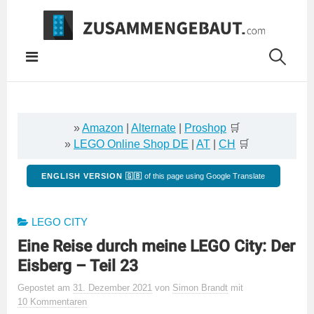
Springe
zum
Inhalt
»
Amazon
|
Alternate
|
Proshop
🛒
»
LEGO Online Shop DE
|
AT
|
CH
🛒
ENGLISH VERSION 🇬🇧
of this page using Google Translate
LEGO CITY
Eine Reise durch meine LEGO City: Der
Eisberg – Teil 23
Gepostet
am
31. Dezember 2021
von
Simon Brandt
mit
10 Kommentaren